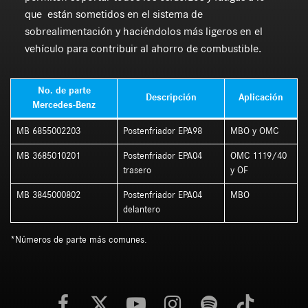
que están sometidos en el sistema de
sobrealimentación y haciéndolos más ligeros en el
vehículo para contribuir al ahorro de combustible.
No. de parte
Descripción
Aplicación
Mercedes-Benz
MB 6855002203
Postenfriador EPA98
MBO y OMC
MB 3685010201
Postenfriador EPA04
OMC 1119/40
trasero
y OF
MB 3845000802
Postenfriador EPA04
MBO
delantero
*Números de parte más comunes.