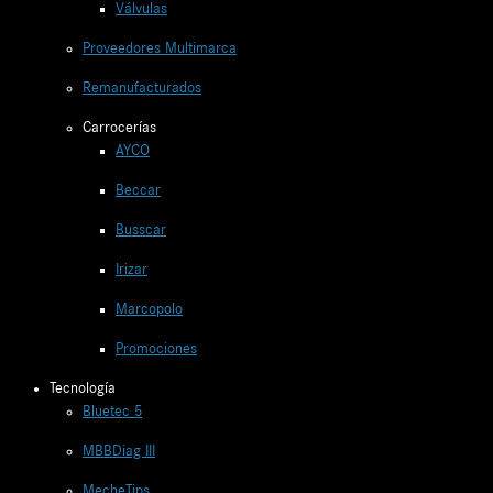
Válvulas
Proveedores Multimarca
Remanufacturados
Carrocerías
AYCO
Beccar
Busscar
Irizar
Marcopolo
Promociones
Tecnología
Bluetec 5
MBBDiag III
MecheTips