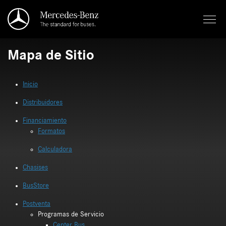
Saltar al contenido principal
Mapa de Sitio
Inicio
Distribuidores
Financiamiento
Formatos
Calculadora
Chasises
BusStore
Postventa
Programas de Servicio
Center Bus