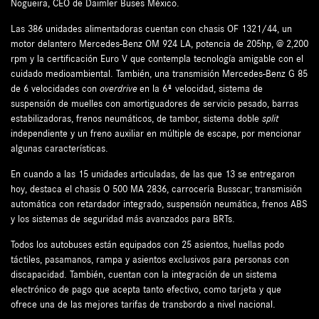
Nogueira, CEO de Daimler Buses México.
Las 386 unidades alimentadoras cuentan con chasis OF 1321/44, un
motor delantero Mercedes-Benz OM 924 LA, potencia de 205hp, @ 2,200
rpm y la certificación Euro V que contempla tecnología amigable con el
cuidado medioambiental. También, una transmisión Mercedes-Benz G 85
de 6 velocidades con
overdrive
en la 6ª velocidad, sistema de
suspensión de muelles con amortiguadores de servicio pesado, barras
estabilizadoras, frenos neumáticos, de tambor, sistema doble
split
independiente y un freno auxiliar en múltiple de escape, por mencionar
algunas características.
En cuando a las 15 unidades articuladas, de las que 13 se entregaron
hoy, destaca el chasis O 500 MA 2836, carrocería Busscar; transmisión
automática con retardador integrado, suspensión neumática, frenos ABS
y los sistemas de seguridad más avanzados para BRTs.
Todos los autobuses están equipados con 25 asientos, huellas podo
táctiles, pasamanos, rampa y asientos exclusivos para personas con
discapacidad. También, cuentan con la integración de un sistema
electrónico de pago que acepta tanto efectivo, como tarjeta y que
ofrece una de las mejores tarifas de transbordo a nivel nacional.