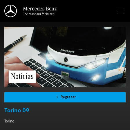
Saltar al contenido principal
Noticias
Regresar
Torino 09
Torino