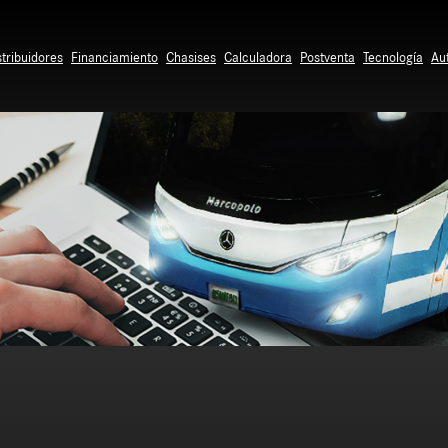
stribuidores
Financiamiento
Chasises
Calculadora
Postventa
Tecnología
Au