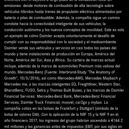
emisiones: desde motores de combustión de alta tecnología sobre
vehículos híbridos hasta trenes de propulsión eléctrica alimentados por
batería o pilas de combustible. Además, la compañía sigue un camino
constate hacia la conectividad inteligente de sus vehículos, la
conducción autónoma y los nuevos conceptos de movilidad. Este es solo
un ejemplo de cómo Daimler acepta voluntariamente el desafío de
cumplir con su responsabilidad con la sociedad y el medioambiente.
Daimler vende sus vehículos y servicios en casi todos los países del
mundo y tiene instalaciones de producción en Europa, América del
Norte, América del Sur, Asia y África. Su cartera de marcas actual
incluye, además de la marca de automóviles Premium más valiosa del
mundo, Mercedes-Benz (Fuente: Interbrand-Study ”The Anatomy of
Growth“, 10/5/2016), así como Mercedes-AMG, Mercedes Maybach y
Mercedes me, a las marcas inteligentes EQ, Freightliner, Western Star,
BharatBenz, FUSO, Setra y Thomas Built Buses, y las marcas de Daimler
Financial Services: Mercedes-Benz Bank, Mercedes-Benz Financial
Services, Daimler Truck Financial, moovel, car2go y mytaxi. La
compañía cotiza en las bolsas de Frankfurt y Stuttgart (símbolo de la
bolsa de valores DAI). Con la aplicación de la NIIF 15 y la NIIF 9 en el
año financiero 2017, los ingresos del grupo habrían ascendido a €164.2
mil millones y las ganancias antes de impuestos (EBIT, por sus siglas en