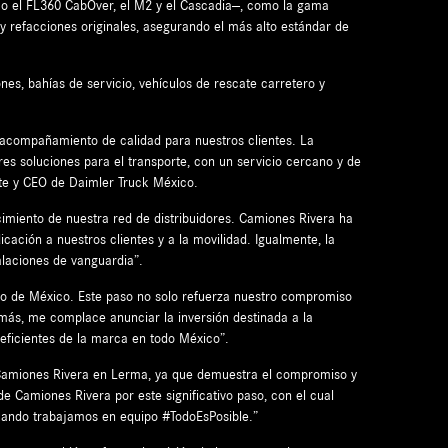
como el FL360 CabOver, el M2 y el Cascadia—, como la gama
 refacciones originales, asegurando el más alto estándar de
s, bahías de servicio, vehículos de rescate carretero y
acompañamiento de calidad para nuestros clientes. La
res soluciones para el transporte, con un servicio cercano y de
nte y CEO de Daimler Truck México.
cimiento de nuestra red de distribuidores. Camiones Rivera ha
ación a nuestros clientes y a la movilidad. Igualmente, la
alaciones de vanguardia”.
ado de México. Este paso no solo refuerza nuestro compromiso
más, me complace anunciar la inversión destinada a la
eficientes de la marca en todo México”.
 Camiones Rivera en Lerma, ya que demuestra el compromiso y
 Camiones Rivera por este significativo paso, con el cual
 cuando trabajamos en equipo #TodoEsPosible.”