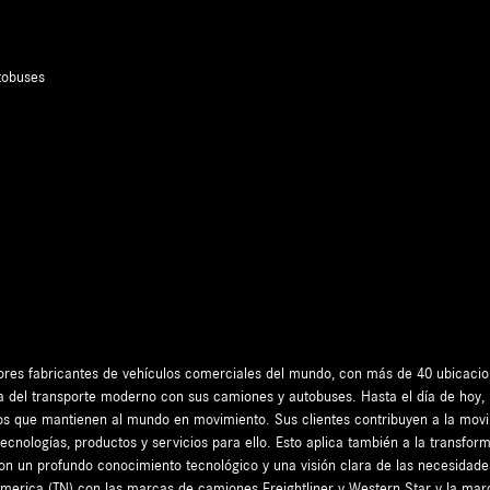
tobuses
yores fabricantes de vehículos comerciales del mundo, con más de 40 ubicac
a del transporte moderno con sus camiones y autobuses. Hasta el día de hoy,
os que mantienen al mundo en movimiento. Sus clientes contribuyen a la movil
tecnologías, productos y servicios para ello. Esto aplica también a la transf
con un profundo conocimiento tecnológico y una visión clara de las necesidade
merica (TN) con las marcas de camiones Freightliner y Western Star y la mar