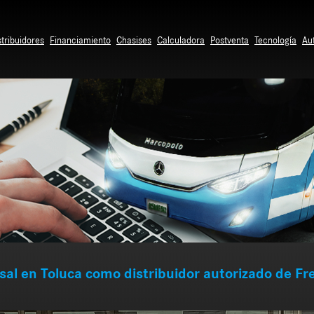
stribuidores
Financiamiento
Chasises
Calculadora
Postventa
Tecnología
Au
al en Toluca como distribuidor autorizado de Fr