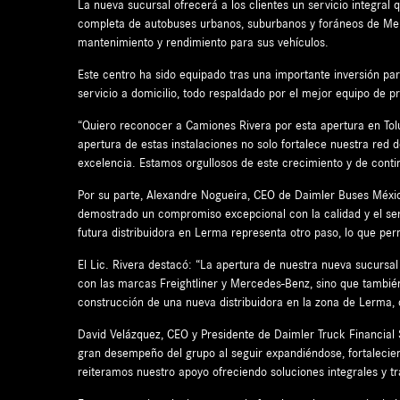
La nueva sucursal ofrecerá a los clientes un servicio integra
completa de autobuses urbanos, suburbanos y foráneos de Merc
mantenimiento y rendimiento para sus vehículos.
Este centro ha sido equipado tras una importante inversión p
servicio a domicilio, todo respaldado por el mejor equipo de p
“Quiero reconocer a Camiones Rivera por esta apertura en To
apertura de estas instalaciones no solo fortalece nuestra red 
excelencia. Estamos orgullosos de este crecimiento y de cont
Por su parte, Alexandre Nogueira, CEO de Daimler Buses México
demostrado un compromiso excepcional con la calidad y el serv
futura distribuidora en Lerma representa otro paso, lo que per
El Lic. Rivera destacó: “La apertura de nuestra nueva sucursa
con las marcas Freightliner y Mercedes-Benz, sino que tambié
construcción de una nueva distribuidora en la zona de Lerma, 
David Velázquez, CEO y Presidente de Daimler Truck Financia
gran desempeño del grupo al seguir expandiéndose, fortalecien
reiteramos nuestro apoyo ofreciendo soluciones integrales y t