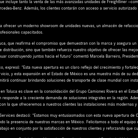
l que incluye tanto la venta de las más avanzadas unidades de Freightliner —
edes-Benz. Además, los clientes contarán con acceso a servicio autorizado y
ara ofrecer un moderno showroom de unidades nuevas, un almacén de refaccione
rofesionales capacitados.
luca, que reafirma el compromiso que demuestran con la marca y asegura un 
de distribución, sino que también refuerza nuestro objetivo de ofrecer las mejo
inuar construyendo juntos hacia el futuro” comentó Marcela Barreiro, Preside
, expresó: “Esta nueva apertura es un claro reflejo del crecimiento y fortale
icio, y esta expansión en el Estado de México es una muestra más de su dedic
mitirá continuar brindando soluciones de transporte de clase mundial con inst
l en Toluca es clave en la consolidación del Grupo Camiones Rivera en el Est
n responde a la creciente demanda de soluciones integrales en la región. Ade
con la que ofreceremos a nuestros clientes las instalaciones más modernas y 
l Services destacó: “Estamos muy entusiasmados con esta nueva apertura de
do la presencia de nuestras marcas en México. Felicitamos a todo el equipo de
rabajo en conjunto por la satisfacción de nuestros clientes y reforzando que