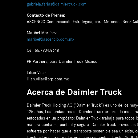
gabriela.farias@daimlertruck.com
Contacto de Prensa:
ASCENCIO Comunicación Estratégica, para Mercedes-Benz Au
Maribel Martínez
maribel@ascencio.com.mx
Cel. 55.7904.8648
PR Partners, para Daimler Truck México
Lilian Villar
lilian.villar@prp.com.mx
Acerca de Daimler Truck
Daimler Truck Holding AG (“Daimler Truck”) es uno de los ma
125 años, Los fundadores de Daimler Truck crearon la industri
enfocadas en un propósito: Daimler Truck trabaja para todos l
manera confiable, puntual y segura. Daimler Truck provee las 
esfuerza por hacer que el transporte sostenible sea un éxito, 
Truck están estructuradas en cinco segmentos: Trucks North A