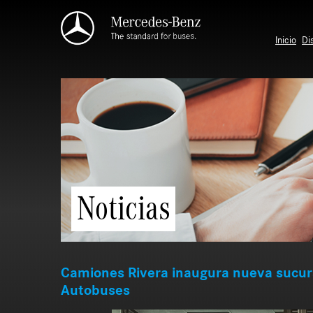
Saltar al contenido principal
Inicio
Di
Noticias
Camiones Rivera inaugura nueva sucurs
Autobuses