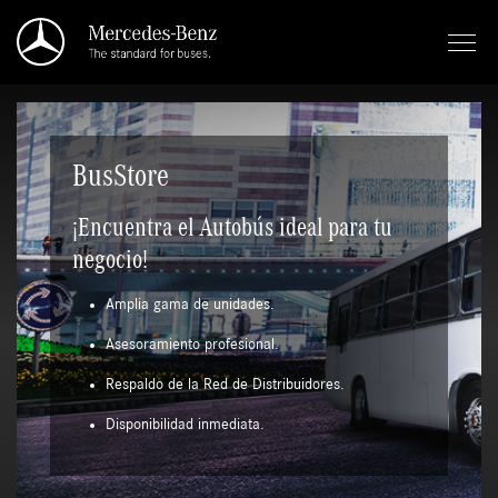
Saltar al contenido principal
BusStore
¡Encuentra el Autobús ideal para tu
negocio!
Amplia gama de unidades.
Asesoramiento profesional.
Respaldo de la Red de Distribuidores.
Disponibilidad inmediata.